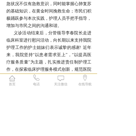
急状况不仅有急救意识，同时能掌握心肺复苏
的基础知识，在黄金时间挽救生命；市民们积
极踊跃参与本次实践，护理人员手把手指导，
增加与市民之间的沟通和谐。
义诊活动结束后，分管领导李春院长走进
临床科室进行慰问活动，向长期以来支持我院
护理工作的护士姐妹们表示诚挚的感谢! 近年
来，我院坚持“以患者需求至上”，“以提高医
疗服务质量”为主题，扎实推进责任制护理工
作，在探索临床护理服务模式创新，规范医院
护理管理，全面质量不断提升，医患关系健康
和谐，不断提升就医感受和患者满意度，这些
首页
电话
关注微信
在线导航
成绩与我们护理人员密不可分，全院护理入员
将续继脚踏实地，勤奋工作，不负重托。在技
术上精益求精，以不懈的努力和辛勤的汗水，
使我院护理工作再创新辉煌!
上一篇：
同心致远 向新而行—......
下一篇：
预防为主 生命至上—......