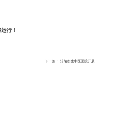
线运行！
下一篇：
涪陵衡生中医医院开展......